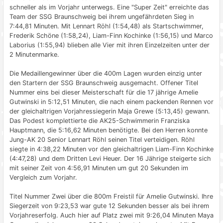
schneller als im Vorjahr unterwegs. Eine "Super Zeit" erreichte das
Team der SSG Braunschweig bei ihrem ungefährdeten Sieg in
7:44,81 Minuten. Mit Lennart Röhl (1:54,48) als Startschwimmer,
Frederik Schöne (1:58,24), Liam-Finn Kochinke (1:56,15) und Marco
Laborius (1:55,94) blieben alle Vier mit ihren Einzelzeiten unter der
2 Minutenmarke.
Die Medaillengewinner über die 400m Lagen wurden einzig unter
den Startern der SSG Braunschweig ausgemacht. Offener Titel
Nummer eins bei dieser Meisterschaft für die 17 jährige Amelie
Gutwinski in 5:12,51 Minuten, die nach einem packenden Rennen vor
der gleichaltrigen Vorjahressiegerin Maja Grewe (5:13,45) gewann.
Das Podest komplettierte die AK25-Schwimmerin Franziska
Hauptmann, die 5:16,62 Minuten benötigte. Bei den Herren konnte
Jung-AK 20 Senior Lennart Röhl seinen Titel verteidigen. Röhl
siegte in 4:38,22 Minuten vor den gleichaltrigen Liam-Finn Kochinke
(4:47,28) und dem Dritten Levi Heuer. Der 16 Jährige steigerte sich
mit seiner Zeit von 4:56,91 Minuten um gut 20 Sekunden im
Vergleich zum Vorjahr.
Titel Nummer Zwei über die 800m Freistil für Amelie Gutwinski. Ihre
Siegerzeit von 9:23,53 war gute 12 Sekunden besser als bei ihrem
Vorjahreserfolg. Auch hier auf Platz zwei mit 9:26,04 Minuten Maya