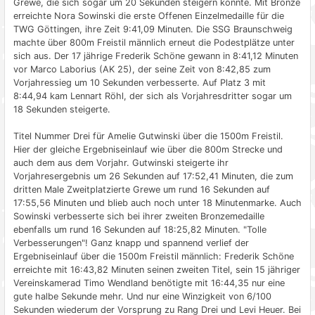
Grewe, die sich sogar um 20 Sekunden steigern konnte. Mit Bronze
erreichte Nora Sowinski die erste Offenen Einzelmedaille für die
TWG Göttingen, ihre Zeit 9:41,09 Minuten. Die SSG Braunschweig
machte über 800m Freistil männlich erneut die Podestplätze unter
sich aus. Der 17 jährige Frederik Schöne gewann in 8:41,12 Minuten
vor Marco Laborius (AK 25), der seine Zeit von 8:42,85 zum
Vorjahressieg um 10 Sekunden verbesserte. Auf Platz 3 mit
8:44,94 kam Lennart Röhl, der sich als Vorjahresdritter sogar um
18 Sekunden steigerte.
Titel Nummer Drei für Amelie Gutwinski über die 1500m Freistil.
Hier der gleiche Ergebniseinlauf wie über die 800m Strecke und
auch dem aus dem Vorjahr. Gutwinski steigerte ihr
Vorjahresergebnis um 26 Sekunden auf 17:52,41 Minuten, die zum
dritten Male Zweitplatzierte Grewe um rund 16 Sekunden auf
17:55,56 Minuten und blieb auch noch unter 18 Minutenmarke. Auch
Sowinski verbesserte sich bei ihrer zweiten Bronzemedaille
ebenfalls um rund 16 Sekunden auf 18:25,82 Minuten. "Tolle
Verbesserungen"! Ganz knapp und spannend verlief der
Ergebniseinlauf über die 1500m Freistil männlich: Frederik Schöne
erreichte mit 16:43,82 Minuten seinen zweiten Titel, sein 15 jähriger
Vereinskamerad Timo Wendland benötigte mit 16:44,35 nur eine
gute halbe Sekunde mehr. Und nur eine Winzigkeit von 6/100
Sekunden wiederum der Vorsprung zu Rang Drei und Levi Heuer. Bei