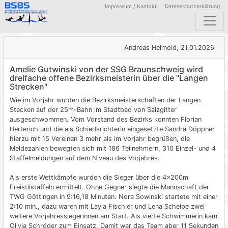
Impressum / Kontakt
Datenschutzerklärung
Andreas Helmold, 21.01.2026
Amelie Gutwinski von der SSG Braunschweig wird
dreifache offene Bezirksmeisterin über die "Langen
Strecken"
Wie im Vorjahr wurden die Bezirksmeisterschaften der Langen
Stecken auf der 25m-Bahn im Stadtbad von Salzgitter
ausgeschwommen. Vom Vorstand des Bezirks konnten Florian
Herterich und die als Schiedsrichterin eingesetzte Sandra Döppner
hierzu mit 15 Vereinen 3 mehr als im Vorjahr begrüßen, die
Meldezahlen bewegten sich mit 186 Teilnehmern, 310 Einzel- und 4
Staffelmeldungen auf dem Niveau des Vorjahres.
Als erste Wettkämpfe wurden die Sieger über die 4x200m
Freistilstaffeln ermittelt. Ohne Gegner siegte die Mannschaft der
TWG Göttingen in 9:16,18 Minuten. Nora Sowinski startete mit einer
2:10 min., dazu waren mit Layla Fischler und Lena Scheibe zwei
weitere Vorjahressiegerinnen am Start. Als vierte Schwimmerin kam
Olivia Schröder zum Einsatz. Damit war das Team aber 11 Sekunden