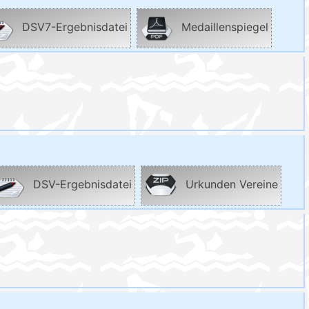
DSV7-Ergebnisdatei
Medaillenspiegel
DSV-Ergebnisdatei
Urkunden Vereine