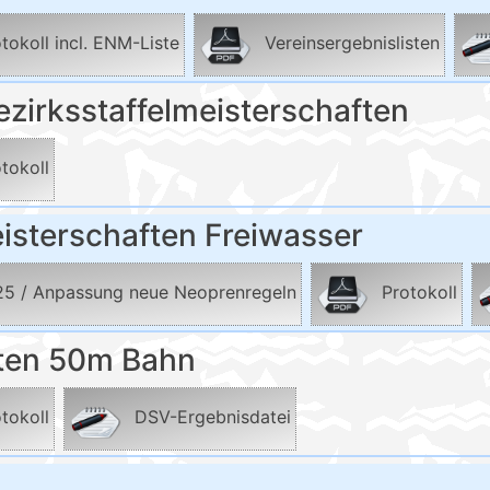
tokoll incl. ENM-Liste
Vereinsergebnislisten
ezirksstaffelmeisterschaften
tokoll
isterschaften Freiwasser
.25 / Anpassung neue Neoprenregeln
Protokoll
ften 50m Bahn
tokoll
DSV-Ergebnisdatei